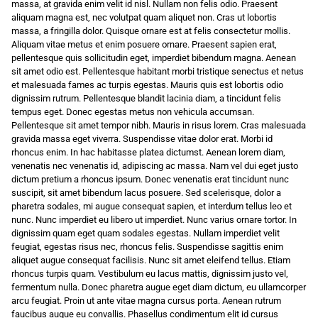
massa, at gravida enim velit id nisl. Nullam non felis odio. Praesent
aliquam magna est, nec volutpat quam aliquet non. Cras ut lobortis
massa, a fringilla dolor. Quisque ornare est at felis consectetur mollis.
Aliquam vitae metus et enim posuere ornare. Praesent sapien erat,
pellentesque quis sollicitudin eget, imperdiet bibendum magna. Aenean
sit amet odio est. Pellentesque habitant morbi tristique senectus et netus
et malesuada fames ac turpis egestas. Mauris quis est lobortis odio
dignissim rutrum. Pellentesque blandit lacinia diam, a tincidunt felis
tempus eget. Donec egestas metus non vehicula accumsan.
Pellentesque sit amet tempor nibh. Mauris in risus lorem. Cras malesuada
gravida massa eget viverra. Suspendisse vitae dolor erat. Morbi id
rhoncus enim. In hac habitasse platea dictumst. Aenean lorem diam,
venenatis nec venenatis id, adipiscing ac massa. Nam vel dui eget justo
dictum pretium a rhoncus ipsum. Donec venenatis erat tincidunt nunc
suscipit, sit amet bibendum lacus posuere. Sed scelerisque, dolor a
pharetra sodales, mi augue consequat sapien, et interdum tellus leo et
nunc. Nunc imperdiet eu libero ut imperdiet. Nunc varius ornare tortor. In
dignissim quam eget quam sodales egestas. Nullam imperdiet velit
feugiat, egestas risus nec, rhoncus felis. Suspendisse sagittis enim
aliquet augue consequat facilisis. Nunc sit amet eleifend tellus. Etiam
rhoncus turpis quam. Vestibulum eu lacus mattis, dignissim justo vel,
fermentum nulla. Donec pharetra augue eget diam dictum, eu ullamcorper
arcu feugiat. Proin ut ante vitae magna cursus porta. Aenean rutrum
faucibus augue eu convallis. Phasellus condimentum elit id cursus