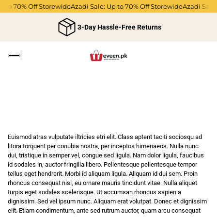
p to 70% Off Storewide
Azadi Sale: Up to 70% Off Storewide
Azadi Sale:
3-Day Hassle-Free Returns
Euismod atras vulputate iltricies etri elit. Class aptent taciti sociosqu ad
litora torquent per conubia nostra, per inceptos himenaeos. Nulla nunc
dui, tristique in semper vel, congue sed ligula. Nam dolor ligula, faucibus
id sodales in, auctor fringilla libero. Pellentesque pellentesque tempor
tellus eget hendrerit. Morbi id aliquam ligula. Aliquam id dui sem. Proin
rhoncus consequat nisl, eu ornare mauris tincidunt vitae. Nulla aliquet
turpis eget sodales scelerisque. Ut accumsan rhoncus sapien a
dignissim. Sed vel ipsum nunc. Aliquam erat volutpat. Donec et dignissim
elit. Etiam condimentum, ante sed rutrum auctor, quam arcu consequat